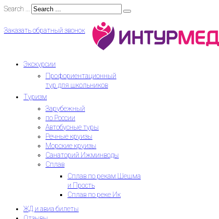
Search ...
Заказать обратный звонок
Экскурсии
Профориентационный
тур для школьников
Туризм
Зарубежный
по России
Автобусные туры
Речные круизы
Морские круизы
Санаторий Ижминводы
Сплав
Сплав по рекам Шешма
и Прость
Сплав по реке Ик
ЖД и авиа билеты
Отзывы