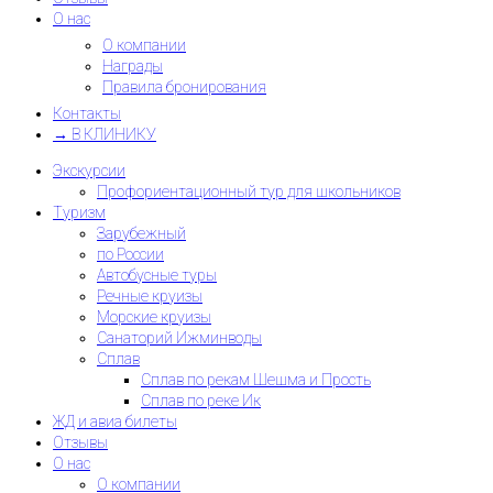
О нас
О компании
Награды
Правила бронирования
Контакты
→ В КЛИНИКУ
Экскурсии
Профориентационный тур для школьников
Туризм
Зарубежный
по России
Автобусные туры
Речные круизы
Морские круизы
Санаторий Ижминводы
Сплав
Сплав по рекам Шешма и Прость
Сплав по реке Ик
ЖД и авиа билеты
Отзывы
О нас
О компании