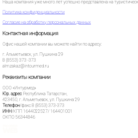
Наша компания уже много лет успешно представлена на туристическо
Политика конфиденциальности
Согласие на обработку персональных данных
Контактная информация
Офис нашей компании вы можете найти по адресу:
г. Альметьевск, ул. Пушкина 29
8 (8553) 373 -373
almzakaz@intourmed.ru
Реквизиты компании
ООО «Интурмед»
Юр. адрес
: Республика Татарстан,
423450, г. Альметьевск, ул. Пушкина 29
Телефон
/факс 8 (8553) 373-373
ИНН
/КПП 1644022527/ 164401001
ОКПО 56344846